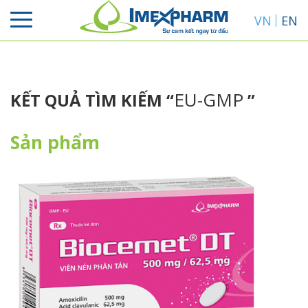
VN
EN
EU-GMP
KẾT QUẢ TÌM KIẾM “
”
Sản phẩm