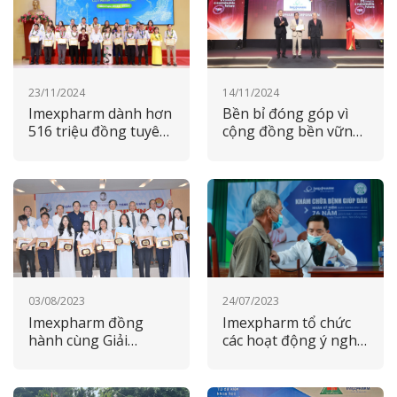
23/11/2024
14/11/2024
Imexpharm dành hơn
Bền bỉ đóng góp vì
516 triệu đồng tuyên
cộng đồng bền vững:
dương học sinh, sinh
Imexpharm được vinh
viên xuất sắc tỉnh
danh tại Saigontimes
Đồng Tháp 2024
CSR 2024
03/08/2023
24/07/2023
Imexpharm đồng
Imexpharm tổ chức
hành cùng Giải
các hoạt động ý nghĩa
khuyến tài Huỳnh
nhân ngày Thương
Thúc Kháng năm học
binh Liệt sĩ
2022 – 2023