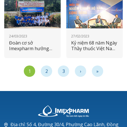
24/03/2023
27/02/2023
Đoàn cơ sở
Kỷ niệm 68 năm Ngày
Imexpharm hưởng
Thầy thuốc Việt Nam:
ứng Tháng thanh
Imexpharm tri ân và
niên năm 2023
chúc mừng đội ngũ y
tế
1
2
3
›
»
Địa chỉ: Số 4, Đường 30/4, Phường Cao Lãnh, Đồng