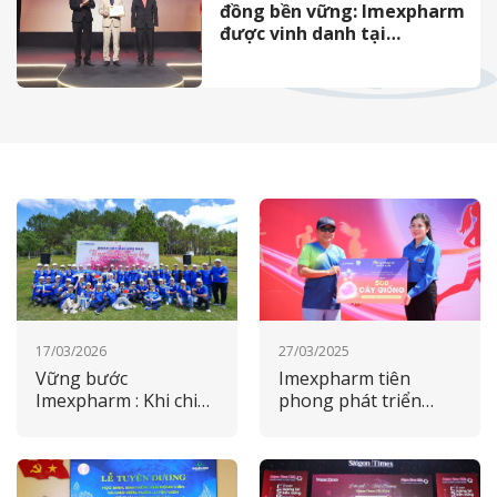
đồng bền vững: Imexpharm
được vinh danh tại
Saigontimes CSR 2024
17/03/2026
27/03/2025
Vững bước
Imexpharm tiên
Imexpharm : Khi chiến
phong phát triển
lược tăng trưởng
xanh, đồng hành
song hành cùng trách
cùng mục tiêu quốc
nhiệm ESG
gia 2050