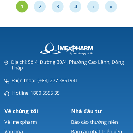
học 2022-2023
giáo viên có thành
1
2
3
4
›
»
tích xuất sắc trong
năm học 2022 – 2023”
Địa chỉ: Số 4, Đường 30/4, Phường Cao Lãnh, Đồng
Tháp
Điện thoại: (+84) 277 3851941
Hotline: 1800 5555 35
Về chúng tôi
Nhà đầu tư
Về Imexpharm
Báo cáo thường niên
Văn hóa
Báo cáo phát triển bền