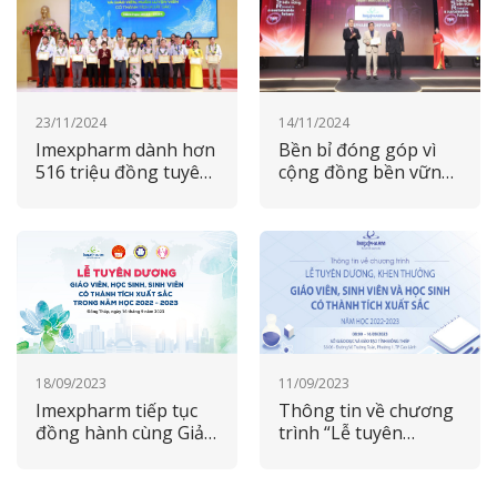
23/11/2024
14/11/2024
Imexpharm dành hơn
Bền bỉ đóng góp vì
516 triệu đồng tuyên
cộng đồng bền vững:
dương học sinh, sinh
Imexpharm được vinh
viên xuất sắc tỉnh
danh tại Saigontimes
Đồng Tháp 2024
CSR 2024
18/09/2023
11/09/2023
Imexpharm tiếp tục
Thông tin về chương
đồng hành cùng Giải
trình “Lễ tuyên
thưởng khuyến học
dương, khen thưởng
Nguyễn Sinh Sắc năm
học sinh, sinh viên,