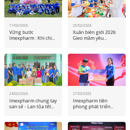
17/03/2026
25/02/2026
Vững bước
Xuân biên giới 2026:
Imexpharm : Khi chiến
Gieo mầm yêu
lược tăng trưởng
thương, nối dài cam
song hành cùng trách
kết vì cộng đồng
nhiệm ESG
24/02/2026
27/03/2025
Imexpharm chung tay
Imexpharm tiên
san sẻ - Lan tỏa tết
phong phát triển
yêu thương 2026 tại
xanh, đồng hành
tỉnh nhà
cùng mục tiêu quốc
gia 2050