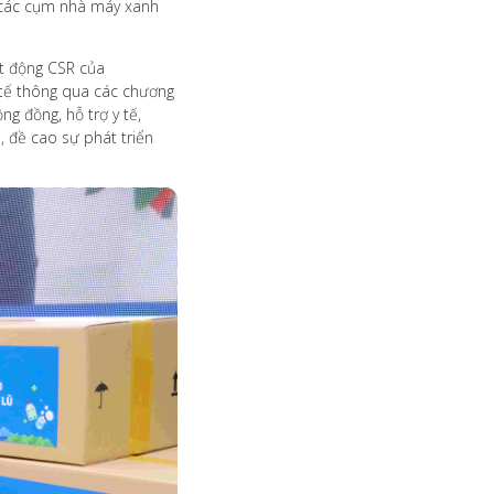
i các cụm nhà máy xanh
ạt động CSR của
y tế thông qua các chương
g đồng, hỗ trợ y tế,
 đề cao sự phát triển