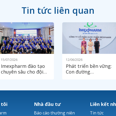
Tin tức liên quan
15/07/2026
12/06/2026
Imexpharm đào tạo
Phát triển bền vững:
chuyên sâu cho đội
Con đường
ngũ Trình dược viên
Imexpharm đã chọn
kênh OTC
 tôi
Nhà đầu tư
Liên kết n
arm
Báo cáo thường niên
Tin tức