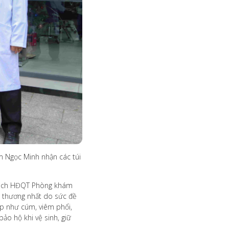
m Ngọc Minh nhận các túi
ủ tịch HĐQT Phòng khám
n thương nhất do sức đề
ấp như cúm, viêm phổi,
ảo hộ khi vệ sinh, giữ