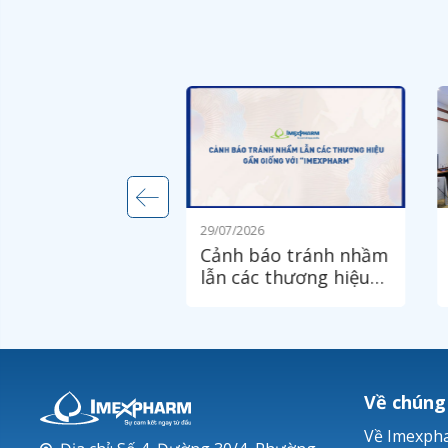
026
29/07/2026
 niệm
Cảnh báo tránh nhầm
harm 49 năm -
lẫn các thương hiệu
vàng phát triển
gần giống với
c khỏe cộng
"IMEXPHARM"
Về chúng
Về Imexph