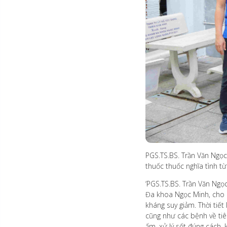
PGS.TS.BS. Trần Văn Ngọc
thuốc thuốc nghĩa tình 
‘PGS.TS.BS. Trần Văn Ngọ
Đa khoa Ngọc Minh, cho b
kháng suy giảm. Thời tiế
cũng như các bệnh về tiê
ấm, xử lý sốt đúng cách,