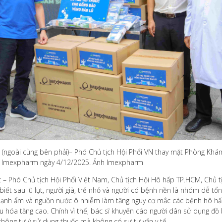
 (ngoài cùng bên phải)– Phó Chủ tịch Hội Phổi VN thay mặt Phòng Khá
từ Imexpharm ngày 4/12/2025. Ảnh Imexpharm
c – Phó Chủ tịch Hội Phổi Việt Nam, Chủ tịch Hội Hô hấp TP.HCM, Ch
iết sau lũ lụt, người già, trẻ nhỏ và người có bệnh nền là nhóm dễ tổ
t lạnh ẩm và nguồn nước ô nhiễm làm tăng nguy cơ mắc các bệnh hô h
u hóa tăng cao. Chính vì thế, bác sĩ khuyến cáo người dân sử dụng đồ b
 không tự ý sử dụng thuốc mà không có sự tư vấn y tế.