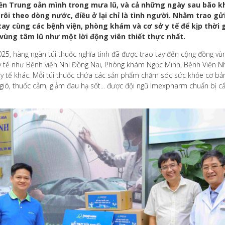
n Trung oằn mình trong mưa lũ, và cả những ngày sau bão khi
ôi theo dòng nước, điều ở lại chỉ là tình người. Nhằm trao gửi
y cùng các bệnh viện, phòng khám và cơ sở y tế để kịp thời 
 vùng tâm lũ như một lời động viên thiết thực nhất.
25, hàng ngàn túi thuốc nghĩa tình đã được trao tay đến cộng đồng vùn
 tế như Bệnh viện Nhi Đồng Nai, Phòng khám Ngọc Minh, Bệnh Viện Nh
 y tế khác. Mỗi túi thuốc chứa các sản phẩm chăm sóc sức khỏe cơ bả
u gió, thuốc cảm, giảm đau hạ sốt... được đội ngũ Imexpharm chuẩn bị 