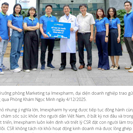
ởng phòng Marketing tại Imexpharm, đại diện doanh nghiệp trao gửi 
g qua Phòng Khám Ngọc Minh ngày 4/12/2025.
 nhưng ý nghĩa lớn, Imexpharm hy vọng được tiếp tục đồng hành cùng
 chăm sóc sức khỏe cho người dân Việt Nam, ở bất kỳ nơi đâu và tron
t triển, Imexpharm luôn kiên định với triết lý CSR đặt con người làm t
lõi. CSR không tách rời khỏi hoạt động kinh doanh mà được lồng ghép