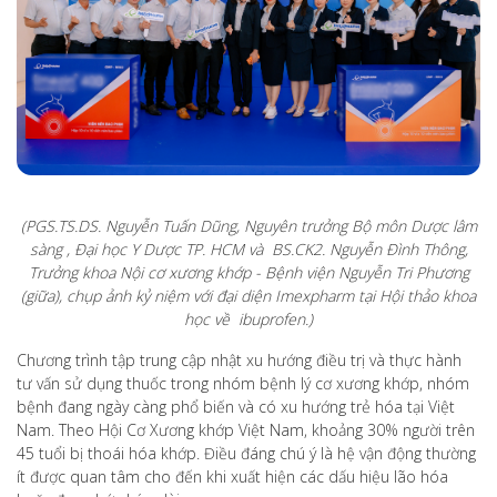
(PGS.TS.DS. Nguyễn Tuấn Dũng, Nguyên trưởng Bộ môn Dược lâm
sàng , Đại học Y Dược TP. HCM và BS.CK2. Nguyễn Đình Thông,
Trưởng khoa Nội cơ xương khớp - Bệnh viện Nguyễn Tri Phương
(giữa), chụp ảnh kỷ niệm với đại diện Imexpharm tại Hội thảo khoa
học về ibuprofen.)
Chương trình tập trung cập nhật xu hướng điều trị và thực hành
tư vấn sử dụng thuốc trong nhóm bệnh lý cơ xương khớp, nhóm
bệnh đang ngày càng phổ biến và có xu hướng trẻ hóa tại Việt
Nam. Theo Hội Cơ Xương khớp Việt Nam, khoảng 30% người trên
45 tuổi bị thoái hóa khớp. Điều đáng chú ý là hệ vận động thường
ít được quan tâm cho đến khi xuất hiện các dấu hiệu lão hóa