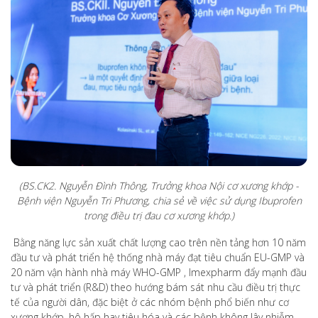
(BS.CK2. Nguyễn Đình Thông, Trưởng khoa Nội cơ xương khớp -
Bệnh viện Nguyễn Tri Phương, chia sẻ về việc sử dụng Ibuprofen
trong điều trị đau cơ xương khớp.)
Bằng năng lực sản xuất chất lượng cao trên nền tảng hơn 10 năm
đầu tư và phát triển hệ thống nhà máy đạt tiêu chuẩn EU-GMP và
20 năm vận hành nhà máy WHO-GMP , Imexpharm đẩy mạnh đầu
tư và phát triển (R&D) theo hướng bám sát nhu cầu điều trị thực
tế của người dân, đặc biệt ở các nhóm bệnh phổ biến như cơ
xương khớp, hô hấp hay tiêu hóa và các bệnh không lây nhiễm.