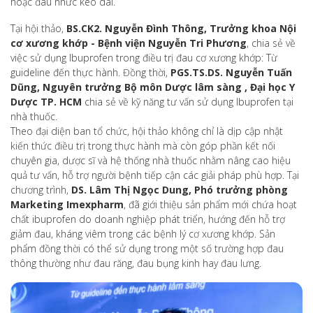
hoặc đau nhức kéo dài.
Tại hội thảo,
BS.CK2. Nguyễn Đình Thông, Trưởng khoa Nội
cơ xương khớp - Bệnh viện Nguyễn Tri Phương
, chia sẻ về
việc sử dụng Ibuprofen trong điều trị đau cơ xương khớp: Từ
guideline đến thực hành. Đồng thời,
PGS.TS.DS. Nguyễn Tuấn
Dũng, Nguyên trưởng Bộ môn Dược lâm sàng , Đại học Y
Dược TP. HCM
chia sẻ về kỹ năng tư vấn sử dụng Ibuprofen tại
nhà thuốc.
Theo đại diện ban tổ chức, hội thảo không chỉ là dịp cập nhật
kiến thức điều trị trong thực hành mà còn góp phần kết nối
chuyên gia, dược sĩ và hệ thống nhà thuốc nhằm nâng cao hiệu
quả tư vấn, hỗ trợ người bệnh tiếp cận các giải pháp phù hợp. Tại
chương trình,
DS. Lâm Thị Ngọc Dung, Phó trưởng phòng
Marketing Imexpharm
, đã giới thiệu sản phẩm mới chứa hoạt
chất ibuprofen do doanh nghiệp phát triển, hướng đến hỗ trợ
giảm đau, kháng viêm trong các bệnh lý cơ xương khớp. Sản
phẩm đồng thời có thể sử dụng trong một số trường hợp đau
thông thường như đau răng, đau bụng kinh hay đau lưng.