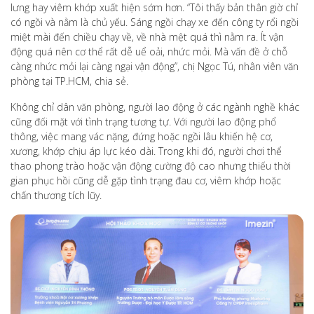
lưng hay viêm khớp xuất hiện sớm hơn. “Tôi thấy bản thân giờ chỉ
có ngồi và nằm là chủ yếu. Sáng ngồi chạy xe đến công ty rổi ngồi
miệt mài đến chiều chạy về, về nhà mệt quá thì nằm ra. Ít vận
động quá nên cơ thể rất dễ uể oải, nhức mỏi. Mà vấn đề ở chỗ
càng nhức mỏi lại càng ngại vận động”, chị Ngọc Tú, nhân viên văn
phòng tại TP.HCM, chia sẻ.
Không chỉ dân văn phòng, người lao động ở các ngành nghề khác
cũng đối mặt với tình trạng tương tự. Với người lao động phổ
thông, việc mang vác nặng, đứng hoặc ngồi lâu khiến hệ cơ,
xương, khớp chịu áp lực kéo dài. Trong khi đó, người chơi thể
thao phong trào hoặc vận động cường độ cao nhưng thiếu thời
gian phục hồi cũng dễ gặp tình trạng đau cơ, viêm khớp hoặc
chấn thương tích lũy.