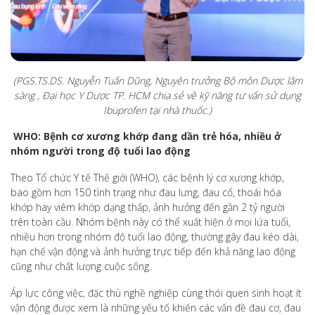
(PGS.TS.DS. Nguyễn Tuấn Dũng, Nguyên trưởng Bộ môn Dược lâm
sàng , Đại học Y Dược TP. HCM chia sẻ về kỹ năng tư vấn sử dụng
Ibuprofen tại nhà thuốc.)
WHO: Bệnh cơ xương khớp đang dần trẻ hóa, nhiều ở
nhóm người trong độ tuổi lao động
Theo Tổ chức Y tế Thế giới (WHO), các bệnh lý cơ xương khớp,
bao gồm hơn 150 tình trạng như đau lưng, đau cổ, thoái hóa
khớp hay viêm khớp dạng thấp, ảnh hưởng đến gần 2 tỷ người
trên toàn cầu. Nhóm bệnh này có thể xuất hiện ở mọi lứa tuổi,
nhiều hơn trong nhóm độ tuổi lao động, thường gây đau kéo dài,
hạn chế vận động và ảnh hưởng trực tiếp đến khả năng lao động
cũng như chất lượng cuộc sống.
Áp lực công việc, đặc thù nghề nghiệp cùng thói quen sinh hoạt ít
vận động được xem là những yếu tố khiến các vấn đề đau cơ, đau