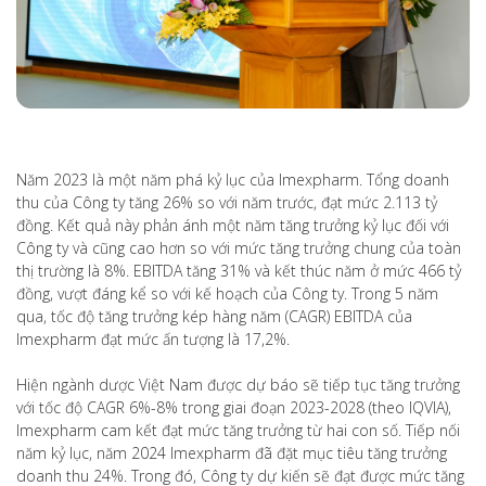
Năm 2023 là một năm phá kỷ lục của Imexpharm. Tổng doanh
thu của Công ty tăng 26% so với năm trước, đạt mức 2.113 tỷ
đồng. Kết quả này phản ánh một năm tăng trưởng kỷ lục đối với
Công ty và cũng cao hơn so với mức tăng trưởng chung của toàn
thị trường là 8%. EBITDA tăng 31% và kết thúc năm ở mức 466 tỷ
đồng, vượt đáng kể so với kế hoạch của Công ty. Trong 5 năm
qua, tốc độ tăng trưởng kép hàng năm (CAGR) EBITDA của
Imexpharm đạt mức ấn tượng là 17,2%.
Hiện ngành dược Việt Nam được dự báo sẽ tiếp tục tăng trưởng
với tốc độ CAGR 6%-8% trong giai đoạn 2023-2028 (theo IQVIA),
Imexpharm cam kết đạt mức tăng trưởng từ hai con số. Tiếp nối
năm kỷ lục, năm 2024 Imexpharm đã đặt mục tiêu tăng trưởng
doanh thu 24%. Trong đó, Công ty dự kiến sẽ đạt được mức tăng