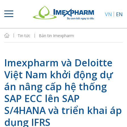
VN
EN
Tin tức
Bản tin Imexpharm
Imexpharm và Deloitte
Việt Nam khởi động dự
án nâng cấp hệ thống
SAP ECC lên SAP
S/4HANA và triển khai áp
dụng IFRS