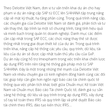
Theo Deloitte Việt Nam, đơn vị tư vấn triển khai dự án cho hay
phạm vi dự án nâng cấp SAP từ ECC lên S/4HANA tập trung nâng
cấp về mặt kỹ thuật, hạ tầng phần cứng. Trong quá trình nâng cấp,
các chuyên gia của Deloitte Việt Nam sẽ đánh giá, phân tích và tư
vấn thay thế, lập trình lại một số chương trình, tăng tính hiệu quả
và minh bạch trong quản trị doanh nghiệp. Danh mục các điểm
cần cập nhật trong SAP ECC, các chức năng thay thế sẽ được
thống nhất trong giai đoạn thiết kế của dự án. Trong quá trình
triển khai, nâng cấp hệ thống các yêu cầu, quy trình, dữ liệu, tài
liệu của dự án sẽ được cập nhật tuân thủ yêu cầu của GxP.
Dự án này cũng hỗ trợ Imexpharm trong việc triển khai chiến lược
áp dụng IFRS trên nền tảng hệ thống giải pháp mới từ SAP
S/4HANA. Đây là một trong những thế mạnh của Deloitte Việt
Nam với nhiều chuyên gia có kinh nghiệm đồng hành cùng các đối
tác giúp tiếp cận gần hơn ngôn ngữ báo cáo tài chính quốc tế
thông qua việc phân tích khác biệt giữa Chuẩn mực Kế toán Việt
Nam và Chuẩn mực Báo cáo Tài chính Quốc tế; đánh giá sự sẵn
sàng hệ thống, dữ liệu và quy trình trong áp dụng IFRS; xây dựng
sổ tay kế toán theo IFRS và quy trình lập và phê duyệt Báo cáo
tài chính theo IFRS; đào tạo kiến thức IFRS....