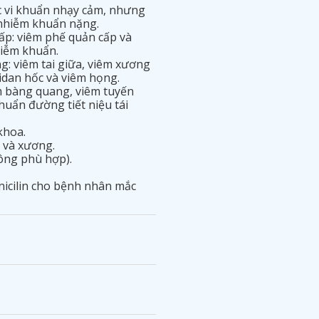
c vi khuẩn nhạy cảm, nhưng
c nhiễm khuẩn nặng.
p: viêm phế quản cấp và
hiễm khuẩn.
g: viêm tai giữa, viêm xương
idan hốc và viêm họng.
êm bàng quang, viêm tuyến
huẩn đường tiết niệu tái
khoa.
 và xương.
hông phù hợp).
nicilin cho bệnh nhân mắc