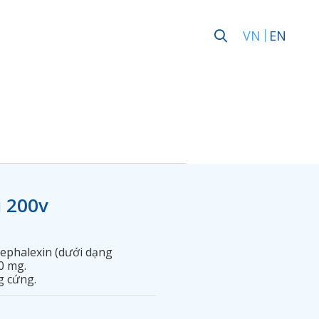
VN
EN
 200v
ephalexin (dưới dạng
0 mg.
g cứng.