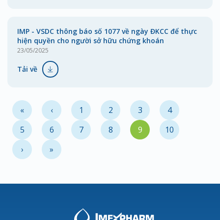
IMP - VSDC thông báo số 1077 về ngày ĐKCC để thực
hiện quyền cho người sở hữu chứng khoán
23/05/2025
Tải về
«
‹
1
2
3
4
5
6
7
8
9
10
›
»