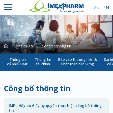
VN
EN
Nhà đầu tư
Công bố thông tin
Thông tin
Thông tin
Báo cáo thường niên &
Đại h
cổ phiếu IMP
tài chính
Phát triển bền vững
cổ
Tìm kiếm
Công bố thông tin
IMP - Hủy bỏ Giấy ủy quyền thực hiện công bố thông
tin