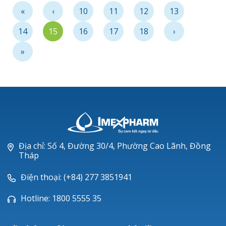
Thơ
«
‹
10
11
12
13
14
15
16
17
18
›
»
Địa chỉ: Số 4, Đường 30/4, Phường Cao Lãnh, Đồng
Tháp
Điện thoại: (+84) 277 3851941
Hotline: 1800 5555 35