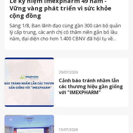
Lễ kỷ niệm Imexpharm 49 năm -
Vững vàng phát triển vì sức khỏe
cộng đồng
Sáng 1/8, Ban lãnh đạo cùng gần 300 cán bộ quản
lý cấp trung, các anh chị có thâm niên gắn bó lâu
năm, đại diện cho hơn 1.400 CBNV đã hội tụ về
thành phố Cao Lãnh (Đồng Tháp) tham dự lễ kỷ
niệm 49 năm thành lập CTCP Dược phẩm
Imexpharm.
29/07/2026
Cảnh báo tránh nhầm lẫn
các thương hiệu gần giống
với "IMEXPHARM"
15/07/2026