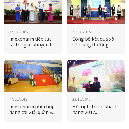
27/07/2018
20/07/2018
Imexpharm tiếp tục
Công bố kết quả xổ
tài trợ giải khuyến tài
số trúng thưởng
Huỳnh Thúc Kháng
nhóm hàng Thực
2018
phẩm bảo vệ sức
khỏe
14/05/2018
23/10/2017
Imexpharm phối hợp
Hội nghị tri ân khách
đăng cai Giải quần vợt
hàng 2017
ngành y tế ĐBSCL mở
“Imexpharm – 40 năm
rộng 2018 tại Cần
vươn tầm thế giới”