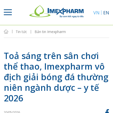
VN
EN
Tin tức
Bản tin Imexpharm
Toả sáng trên sân chơi
thể thao, Imexpharm vô
địch giải bóng đá thường
niên ngành dược – y tế
2026
20/05/2026