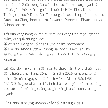
tạo nên bởi 8 đội bóng đại diện cho các đơn vị trong ngành Dược
– Y tế, gồm: Viện Kiểm nghiệm Thuốc TP.HCM, Khoa Dược –
Trường Đại học Y Dược Cần Thơ cùng các doanh nghiệp dược như
Dược Hậu Giang, Imexpharm, Resantis, Domesco, Pharmedic và
Agimexpharm.
Trải qua vòng bảng với thể thức thi đấu vòng tròn một lượt tính
điểm, kết quả chung cuộc:
🥇 Vô địch: Công ty Cổ phần Dược phẩm Imexpharm
🥈 Giải Nhì: Khoa Dược – Trường Đại học Y Dược Cần Thơ
🥉 Đồng Giải Ba: Viện Kiểm nghiệm Thuốc TP.HCM & Công ty
Resantis
Giải đấu do Imexpharm đăng cai tổ chức, nằm trong chuỗi hoạt
động hưởng ứng Tháng Công nhân năm 2026 và hướng tới kỷ
niệm 136 năm Ngày sinh Chủ tịch Hồ Chí Minh (19/5/1890–
19/5/2026), góp phần lan tỏa tinh thần rèn luyện thể thao, nâng
cao sức khỏe và tăng cường sự gắn kết giữa các đơn vị trong
ngành.
Cùng nhìn lại những khoảnh khắc nổi bật tại giải đấu!