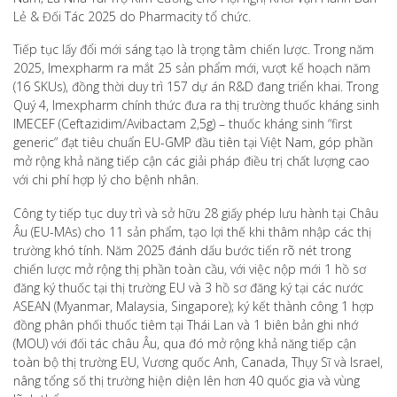
Lẻ & Đối Tác 2025 do Pharmacity tổ chức.
Tiếp tục lấy đổi mới sáng tạo là trọng tâm chiến lược. Trong năm
2025, Imexpharm ra mắt 25 sản phẩm mới, vượt kế hoạch năm
(16 SKUs), đồng thời duy trì 157 dự án R&D đang triển khai. Trong
Quý 4, Imexpharm chính thức đưa ra thị trường thuốc kháng sinh
IMECEF (Ceftazidim/Avibactam 2,5g) – thuốc kháng sinh “first
generic” đạt tiêu chuẩn EU-GMP đầu tiên tại Việt Nam, góp phần
mở rộng khả năng tiếp cận các giải pháp điều trị chất lượng cao
với chi phí hợp lý cho bệnh nhân.
Công ty tiếp tục duy trì và sở hữu 28 giấy phép lưu hành tại Châu
Âu (EU-MAs) cho 11 sản phẩm, tạo lợi thế khi thâm nhập các thị
trường khó tính. Năm 2025 đánh dấu bước tiến rõ nét trong
chiến lược mở rộng thị phần toàn cầu, với việc nộp mới 1 hồ sơ
đăng ký thuốc tại thị trường EU và 3 hồ sơ đăng ký tại các nước
ASEAN (Myanmar, Malaysia, Singapore); ký kết thành công 1 hợp
đồng phân phối thuốc tiêm tại Thái Lan và 1 biên bản ghi nhớ
(MOU) với đối tác châu Âu, qua đó mở rộng khả năng tiếp cận
toàn bộ thị trường EU, Vương quốc Anh, Canada, Thụy Sĩ và Israel,
nâng tổng số thị trường hiện diện lên hơn 40 quốc gia và vùng