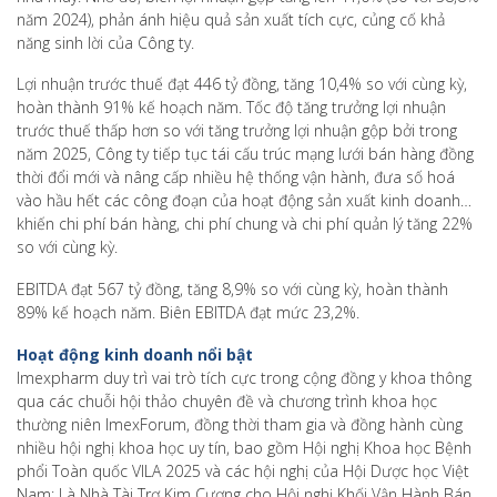
năm 2024), phản ánh hiệu quả sản xuất tích cực, củng cố khả
năng sinh lời của Công ty.
Lợi nhuận trước thuế đạt 446 tỷ đồng, tăng 10,4% so với cùng kỳ,
hoàn thành 91% kế hoạch năm. Tốc độ tăng trưởng lợi nhuận
trước thuế thấp hơn so với tăng trưởng lợi nhuận gộp bởi trong
năm 2025, Công ty tiếp tục tái cấu trúc mạng lưới bán hàng đồng
thời đổi mới và nâng cấp nhiều hệ thống vận hành, đưa số hoá
vào hầu hết các công đoạn của hoạt động sản xuất kinh doanh…
khiến chi phí bán hàng, chi phí chung và chi phí quản lý tăng 22%
so với cùng kỳ.
EBITDA đạt 567 tỷ đồng, tăng 8,9% so với cùng kỳ, hoàn thành
89% kế hoạch năm. Biên EBITDA đạt mức 23,2%.
Hoạt động kinh doanh nổi bật
Imexpharm duy trì vai trò tích cực trong cộng đồng y khoa thông
qua các chuỗi hội thảo chuyên đề và chương trình khoa học
thường niên ImexForum, đồng thời tham gia và đồng hành cùng
nhiều hội nghị khoa học uy tín, bao gồm Hội nghị Khoa học Bệnh
phổi Toàn quốc VILA 2025 và các hội nghị của Hội Dược học Việt
Nam; Là Nhà Tài Trợ Kim Cương cho Hội nghị Khối Vận Hành Bán