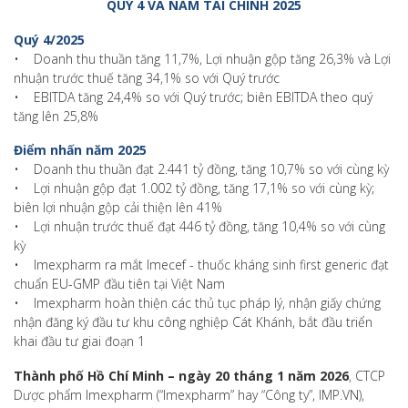
QUÝ 4 VÀ NĂM TÀI CHÍNH 2025
Quý 4/2025
• Doanh thu thuần tăng 11,7%, Lợi nhuận gộp tăng 26,3% và Lợi
nhuận trước thuế tăng 34,1% so với Quý trước
• EBITDA tăng 24,4% so với Quý trước; biên EBITDA theo quý
tăng lên 25,8%
Điểm nhấn năm 2025
• Doanh thu thuần đạt 2.441 tỷ đồng, tăng 10,7% so với cùng kỳ
• Lợi nhuận gộp đạt 1.002 tỷ đồng, tăng 17,1% so với cùng kỳ;
biên lợi nhuận gộp cải thiện lên 41%
• Lợi nhuận trước thuế đạt 446 tỷ đồng, tăng 10,4% so với cùng
kỳ
• Imexpharm ra mắt Imecef - thuốc kháng sinh first generic đạt
chuẩn EU-GMP đầu tiên tại Việt Nam
• Imexpharm hoàn thiện các thủ tục pháp lý, nhận giấy chứng
nhận đăng ký đầu tư khu công nghiệp Cát Khánh, bắt đầu triển
khai đầu tư giai đoạn 1
Thành phố Hồ Chí Minh – ngày 20 tháng 1 năm 2026
, CTCP
Dược phẩm Imexpharm (“Imexpharm” hay “Công ty”, IMP.VN),