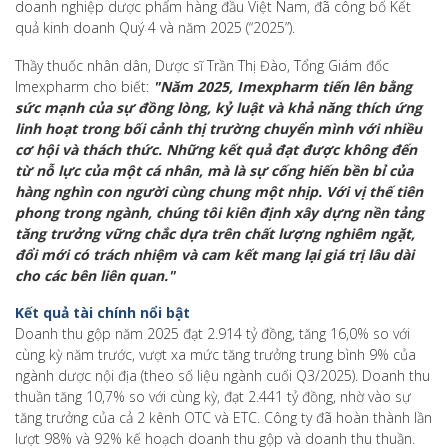
doanh nghiệp dược phẩm hàng đầu Việt Nam, đã công bố Kết
quả kinh doanh Quý 4 và năm 2025 (“2025”).
Thầy thuốc nhân dân, Dược sĩ Trần Thị Đào, Tổng Giám đốc
Imexpharm cho biết:
"Năm 2025, Imexpharm tiến lên bằng
sức mạnh của sự đồng lòng, kỷ luật và khả năng thích ứng
linh hoạt trong bối cảnh thị trường chuyển mình với nhiều
cơ hội và thách thức. Những kết quả đạt được không đến
từ nỗ lực của một cá nhân, mà là sự cống hiến bền bỉ của
hàng nghìn con người cùng chung một nhịp. Với vị thế tiên
phong trong ngành, chúng tôi kiên định xây dựng nền tảng
tăng trưởng vững chắc dựa trên chất lượng nghiêm ngặt,
đổi mới có trách nhiệm và cam kết mang lại giá trị lâu dài
cho các bên liên quan."
Kết quả tài chính nổi bật
Doanh thu gộp năm 2025 đạt 2.914 tỷ đồng, tăng 16,0% so với
cùng kỳ năm trước, vượt xa mức tăng trưởng trung bình 9% của
ngành dược nội địa (theo số liệu ngành cuối Q3/2025). Doanh thu
thuần tăng 10,7% so với cùng kỳ, đạt 2.441 tỷ đồng, nhờ vào sự
tăng trưởng của cả 2 kênh OTC và ETC. Công ty đã hoàn thành lần
lượt 98% và 92% kế hoạch doanh thu gộp và doanh thu thuần.