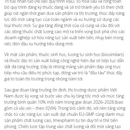
Trí tuệ nhân tạo (AI) vào quy trình R&D, số hoá sâu và rộng toàn
bộ quy trình đăng ký thuốc đang và sẽ trở thành yếu tố then chốt
giúp rút ngắn thời gian đưa sản phẩm ra thị trường, thúc đẩy năng
lực đổi mới sáng tạo của toàn ngành và xu hướng sử dụng các
loại thuốc mới. Sự gia tăng đồng thời của cả cung và cầu đối với
các dòng thuốc chất lượng cao mở ra triển vọng bứt phá cho các
doanh nghiệp sở hữu năng lực sản xuất tiên tiến, nhạy bén trong
việc đón đầu xu hướng tiêu dùng mới.
Về mặt sản phẩm, thuốc sinh học, tương tự sinh học (biosimilars)
và thuốc đặc trị sản xuất bằng công nghệ hiện đại sẽ tiếp tục dẫn
dắt đà tăng trưởng. Đây là những mảng sản phẩm đáp ứng trực
tiếp nhu cầu điều trị phức tạp, đóng vai trò là "đầu tàu" thúc đẩy
giá trị toàn thị trường trong những năm tới.
Sau giai đoạn tăng trưởng ổn định, thị trường dược phẩm Việt
Nam được kỳ vọng sẽ bước vào chu kỳ tăng tốc mới với mức tăng
trưởng bình quân 10% mỗi năm trong giai đoạn 2026–2028 (bao
gồm cả vắc-xin – theo IQVIA). Trong bối cảnh đó, với nền tảng vững
chắc từ các năng lực sản xuất đạt chuẩn EU-GMP cùng danh mục
sản phẩm chất lượng cao, Imexpharm tự tin duy trì vị thế tiên
phong. Chiến lược tập trung vào chất lượng và đổi mới sáng tạo