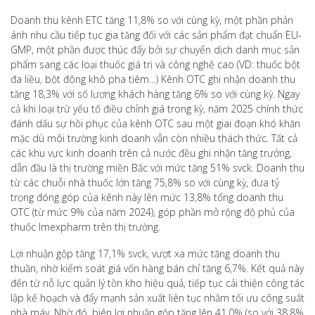
Doanh thu kênh ETC tăng 11,8% so với cùng kỳ, một phần phản
ánh nhu cầu tiếp tục gia tăng đối với các sản phẩm đạt chuẩn EU-
GMP, một phần được thúc đẩy bởi sự chuyển dịch danh mục sản
phẩm sang các loại thuốc giá trị và công nghệ cao (VD: thuốc bột
đa liều, bột đông khô pha tiêm…) Kênh OTC ghi nhận doanh thu
tăng 18,3% với số lượng khách hàng tăng 6% so với cùng kỳ. Ngay
cả khi loại trừ yếu tố điều chỉnh giá trong kỳ, năm 2025 chính thức
đánh dấu sự hồi phục của kênh OTC sau một giai đoạn khó khăn
mặc dù môi trường kinh doanh vẫn còn nhiều thách thức. Tất cả
các khu vực kinh doanh trên cả nước đều ghi nhận tăng trưởng,
dẫn đầu là thị trường miền Bắc với mức tăng 51% svck. Doanh thu
từ các chuỗi nhà thuốc lớn tăng 75,8% so với cùng kỳ, đưa tỷ
trọng đóng góp của kênh này lên mức 13,8% tổng doanh thu
OTC (từ mức 9% của năm 2024), góp phần mở rộng độ phủ của
thuốc Imexpharm trên thị trường.
Lợi nhuận gộp tăng 17,1% svck, vượt xa mức tăng doanh thu
thuần, nhờ kiểm soát giá vốn hàng bán chỉ tăng 6,7%. Kết quả này
đến từ nỗ lực quản lý tồn kho hiệu quả, tiếp tục cải thiện công tác
lập kế hoạch và đẩy mạnh sản xuất liên tục nhằm tối ưu công suất
nhà máy. Nhờ đó, biên lợi nhuận gộp tăng lên 41,0% (so với 38,8%