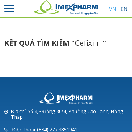
VN
EN
Cefixim
KẾT QUẢ TÌM KIẾM “
”
Địa chỉ: Số 4, Đường 30/4, Phường Cao Lãnh, Đồng
Tháp
Điện thoại: (+84) 277 3851941