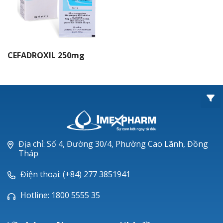
IMEXIME®
ROXITHROMYCIN
CIPROFLOXACIN
CEFADROXIL 250mg
OFLOXACIN
COTRIM®
Amoxcillin
Imedoxim®
Địa chỉ: Số 4, Đường 30/4, Phường Cao Lãnh, Đồng
Imenir®
Tháp
Cephalexin
Điện thoại: (+84) 277 3851941
BIOCEMET®
Hotline: 1800 5555 35
IMEFED®