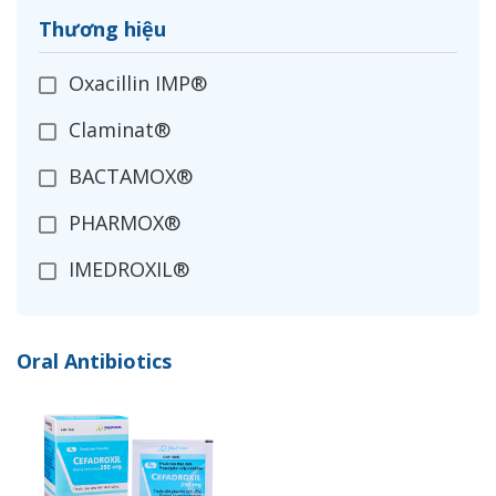
Thương hiệu
Oxacillin IMP®
Claminat®
BACTAMOX®
PHARMOX®
IMEDROXIL®
OPXIL®
Oral Antibiotics
CEFADROXIL
IMECLOR®
ZANIMEX®