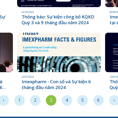
22/10/2024
05/09/
 Sự
Thông báo: Sự kiện công bố KQKD
Ime
Quý 3 và 9 tháng đầu năm 2024
tại
côn
22/07/2024
12/07/
hà
Imexpharm - Con số và Sự kiện 6
Thô
 6
tháng đầu năm 2024
Quý
a
‹
1
2
3
4
5
6
›