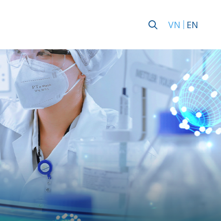
VN
EN