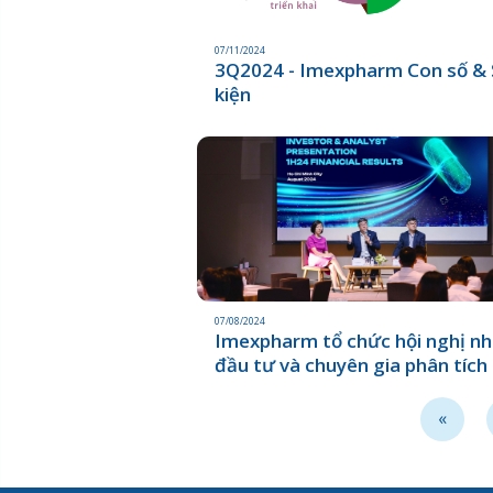
07/11/2024
3Q2024 - Imexpharm Con số &
kiện
07/08/2024
Imexpharm tổ chức hội nghị n
đầu tư và chuyên gia phân tích
tháng đầu năm 2024, cam kết
tăng trưởng mạnh mẽ hơn nữ
«