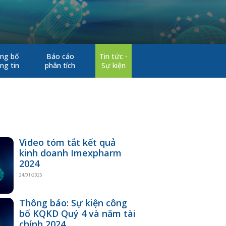
ng bố
Báo cáo
Tin tức -
ng tin
phân tích
Sự kiện
Video tóm tắt kết quả
kinh doanh Imexpharm
2024
24/01/2025
Thông báo: Sự kiện công
bố KQKD Quý 4 và năm tài
chính 2024