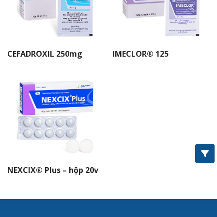
IMEXIME®
ROXITHROMYCIN
CIPROFLOXACIN
CEFADROXIL 250mg
IMECLOR® 125
OFLOXACIN
COTRIM®
Amoxcillin
Imedoxim®
Imenir®
Cephalexin
NEXCIX® Plus – hộp 20v
BIOCEMET®
IMEFED®