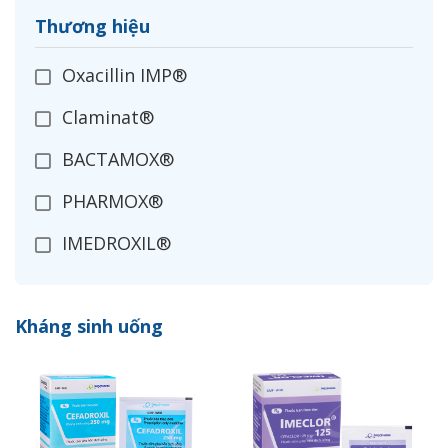
Thương hiệu
Oxacillin IMP®
Claminat®
BACTAMOX®
PHARMOX®
IMEDROXIL®
OPXIL®
Kháng sinh uống
CEFADROXIL
IMECLOR®
ZANIMEX®