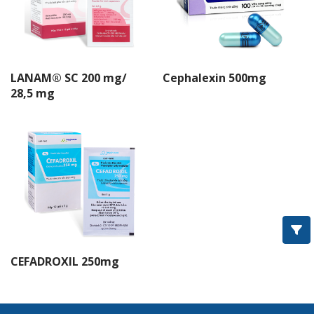
IMEXIME®
ROXITHROMYCIN
CIPROFLOXACIN
LANAM® SC 200 mg/
Cephalexin 500mg
OFLOXACIN
28,5 mg
COTRIM®
Amoxcillin
Imedoxim®
Imenir®
Cephalexin
CEFADROXIL 250mg
BIOCEMET®
IMEFED®