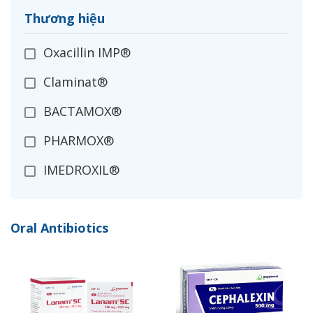
Thương hiệu
Oxacillin IMP®
Claminat®
BACTAMOX®
PHARMOX®
IMEDROXIL®
OPXIL®
Oral Antibiotics
CEFADROXIL
IMECLOR®
ZANIMEX®