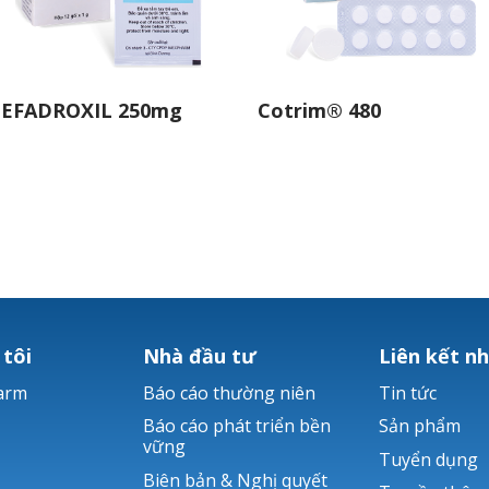
EFADROXIL 250mg
Cotrim® 480
 tôi
Nhà đầu tư
Liên kết n
arm
Báo cáo thường niên
Tin tức
Báo cáo phát triển bền
Sản phẩm
vững
Tuyển dụng
Biên bản & Nghị quyết