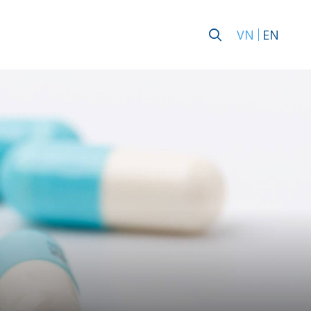
VN
EN