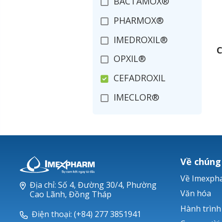
BACTAMOX®
PHARMOX®
IMEDROXIL®
C
OPXIL®
CEFADROXIL
IMECLOR®
ZANIMEX®
IMEXIME®
ROXITHROMYCIN
Về chúng
CIPROFLOXACIN
Về Imexph
Địa chỉ: Số 4, Đường 30/4, Phường
OFLOXACIN
Văn hóa
Cao Lãnh, Đồng Tháp
Hành trình
COTRIM®
Điện thoại: (+84) 277 3851941