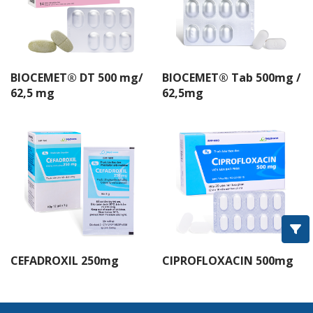
IMEXIME®
ROXITHROMYCIN
CIPROFLOXACIN
BIOCEMET® DT 500 mg/
BIOCEMET® Tab 500mg /
OFLOXACIN
62,5 mg
62,5mg
COTRIM®
Amoxcillin
Imedoxim®
Imenir®
Cephalexin
CEFADROXIL 250mg
CIPROFLOXACIN 500mg
BIOCEMET®
IMEFED®