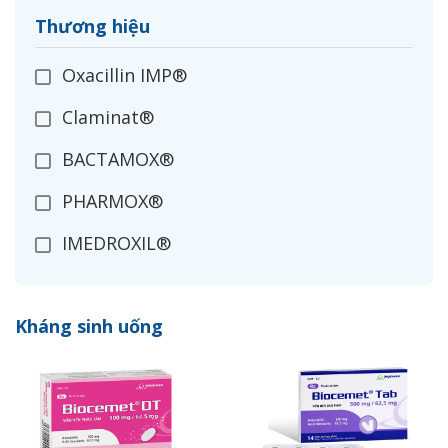
Thương hiệu
Oxacillin IMP®
Claminat®
BACTAMOX®
PHARMOX®
IMEDROXIL®
OPXIL®
Kháng sinh uống
CEFADROXIL
IMECLOR®
ZANIMEX®