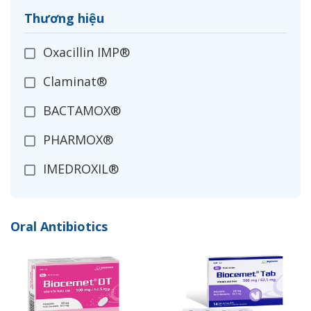
Thương hiệu
Oxacillin IMP®
Claminat®
BACTAMOX®
PHARMOX®
IMEDROXIL®
OPXIL®
Oral Antibiotics
CEFADROXIL
IMECLOR®
ZANIMEX®