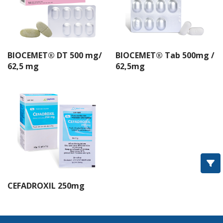
IMEXIME®
ROXITHROMYCIN
CIPROFLOXACIN
BIOCEMET® DT 500 mg/
BIOCEMET® Tab 500mg /
OFLOXACIN
62,5 mg
62,5mg
COTRIM®
Amoxcillin
Imedoxim®
Imenir®
Cephalexin
CEFADROXIL 250mg
BIOCEMET®
IMEFED®