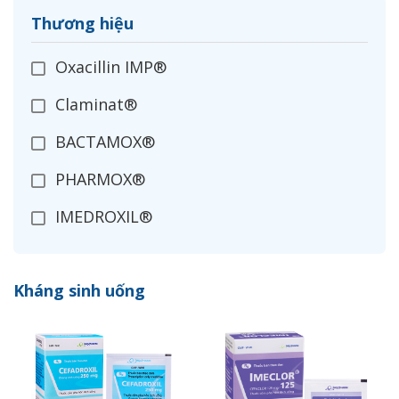
Thương hiệu
Oxacillin IMP®
Claminat®
BACTAMOX®
PHARMOX®
IMEDROXIL®
OPXIL®
Kháng sinh uống
CEFADROXIL
IMECLOR®
ZANIMEX®