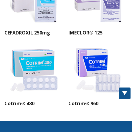
IMEXIME®
ROXITHROMYCIN
CIPROFLOXACIN
CEFADROXIL 250mg
IMECLOR® 125
OFLOXACIN
COTRIM®
Amoxcillin
Imedoxim®
Imenir®
Cephalexin
Cotrim® 480
Cotrim® 960
BIOCEMET®
IMEFED®