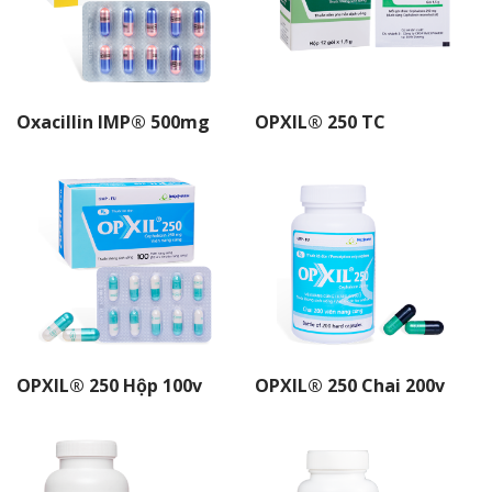
IMEXIME®
ROXITHROMYCIN
CIPROFLOXACIN
Oxacillin IMP® 500mg
OPXIL® 250 TC
OFLOXACIN
COTRIM®
Amoxcillin
Imedoxim®
Imenir®
Cephalexin
OPXIL® 250 Hộp 100v
OPXIL® 250 Chai 200v
BIOCEMET®
IMEFED®