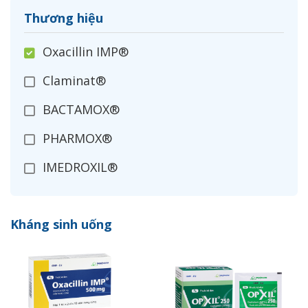
Thương hiệu
Oxacillin IMP®
Claminat®
BACTAMOX®
PHARMOX®
IMEDROXIL®
OPXIL®
Kháng sinh uống
CEFADROXIL
IMECLOR®
ZANIMEX®