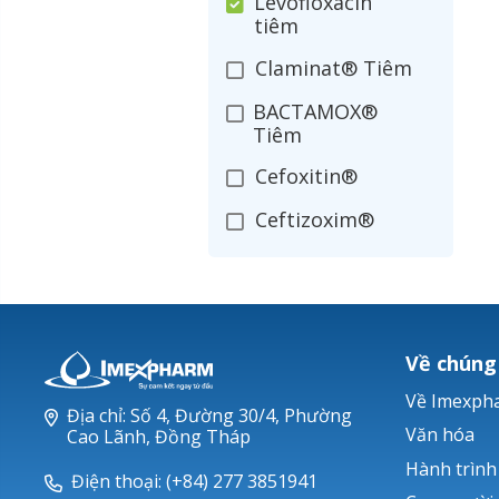
Levofloxacin
tiêm
Claminat® Tiêm
BACTAMOX®
Tiêm
Cefoxitin®
Ceftizoxim®
Cloxacillin®
Nerusyn®
Oxacillin®
Về chúng
Piperacillin
Về Imexph
Địa chỉ: Số 4, Đường 30/4, Phường
Ticarlinat®
Văn hóa
Cao Lãnh, Đồng Tháp
Hành trình
Zobacta®
Điện thoại: (+84) 277 3851941