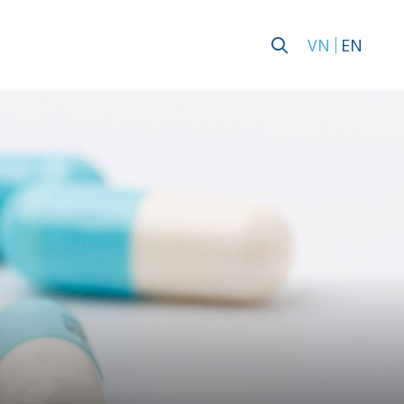
VN
EN