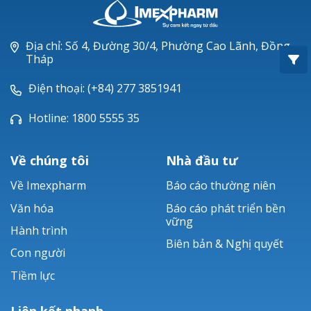
Oxacillin®
Piperacillin
Địa chỉ: Số 4, Đường 30/4, Phường Cao Lãnh, Đồng
Tháp
Ticarlinat®
Điện thoại: (+84) 277 3851941
Zobacta®
Hotline: 1800 5555 35
Bacsulfo®
Về chúng tôi
Nhà đầu tư
Về Imexpharm
Báo cáo thường niên
Văn hóa
Báo cáo phát triển bền
vững
Hành trình
Biên bản & Nghị quyết
Con người
Tiềm lực
Liên kết nhanh