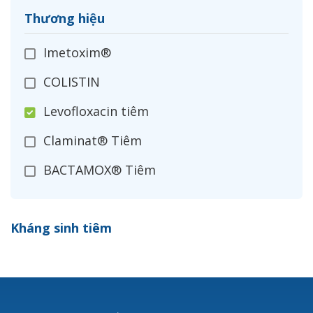
Thương hiệu
Imetoxim®
COLISTIN
Levofloxacin tiêm
Claminat® Tiêm
BACTAMOX® Tiêm
Cefoxitin®
Kháng sinh tiêm
Ceftizoxim®
Cloxacillin®
Nerusyn®