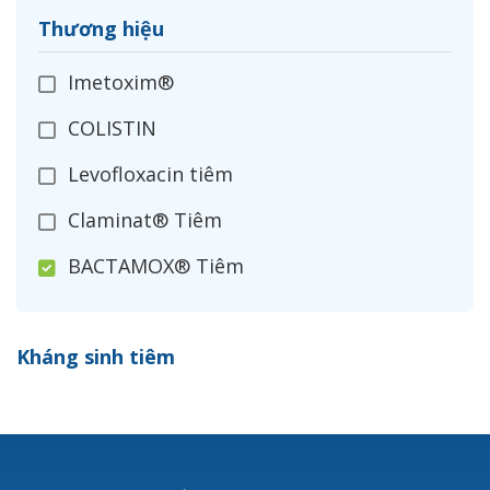
Thương hiệu
Imetoxim®
COLISTIN
Levofloxacin tiêm
Claminat® Tiêm
BACTAMOX® Tiêm
Cefoxitin®
Kháng sinh tiêm
Ceftizoxim®
Cloxacillin®
Nerusyn®