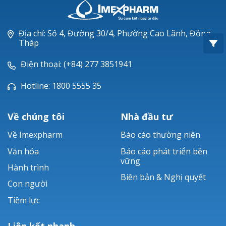
Oxacillin®
Piperacillin
Địa chỉ: Số 4, Đường 30/4, Phường Cao Lãnh, Đồng
Tháp
Ticarlinat®
Điện thoại: (+84) 277 3851941
Zobacta®
Hotline: 1800 5555 35
Bacsulfo®
Về chúng tôi
Nhà đầu tư
Về Imexpharm
Báo cáo thường niên
Văn hóa
Báo cáo phát triển bền
vững
Hành trình
Biên bản & Nghị quyết
Con người
Tiềm lực
Liên kết nhanh