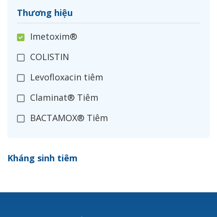
Thương hiệu
Imetoxim®
COLISTIN
Levofloxacin tiêm
Claminat® Tiêm
BACTAMOX® Tiêm
Cefoxitin®
Kháng sinh tiêm
Ceftizoxim®
Cloxacillin®
Nerusyn®