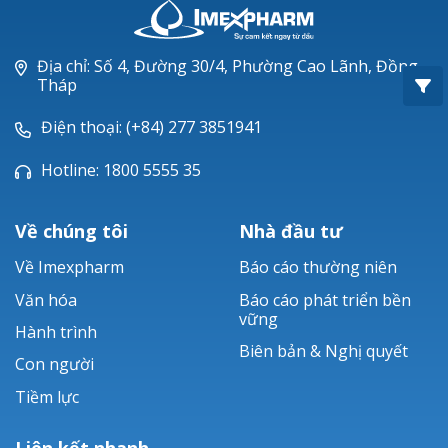
Oxacillin®
Piperacillin
Địa chỉ: Số 4, Đường 30/4, Phường Cao Lãnh, Đồng
Tháp
Ticarlinat®
Điện thoại: (+84) 277 3851941
Zobacta®
Hotline: 1800 5555 35
Bacsulfo®
Về chúng tôi
Nhà đầu tư
Về Imexpharm
Báo cáo thường niên
Văn hóa
Báo cáo phát triển bền
vững
Hành trình
Biên bản & Nghị quyết
Con người
Tiềm lực
Liên kết nhanh