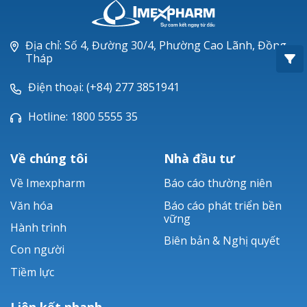
Oxacillin®
Piperacillin
Địa chỉ: Số 4, Đường 30/4, Phường Cao Lãnh, Đồng
Tháp
Ticarlinat®
Điện thoại: (+84) 277 3851941
Zobacta®
Hotline: 1800 5555 35
Bacsulfo®
Về chúng tôi
Nhà đầu tư
Về Imexpharm
Báo cáo thường niên
Văn hóa
Báo cáo phát triển bền
vững
Hành trình
Biên bản & Nghị quyết
Con người
Tiềm lực
Liên kết nhanh