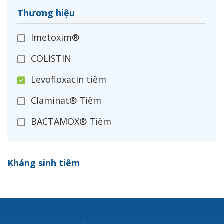
Thương hiệu
Imetoxim®
COLISTIN
Levofloxacin tiêm
Claminat® Tiêm
BACTAMOX® Tiêm
Cefoxitin®
Kháng sinh tiêm
Ceftizoxim®
Cloxacillin®
Nerusyn®