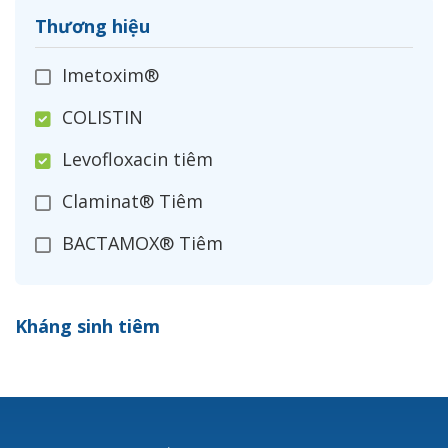
Thương hiệu
Imetoxim®
COLISTIN
Levofloxacin tiêm
Claminat® Tiêm
BACTAMOX® Tiêm
Cefoxitin®
Kháng sinh tiêm
Ceftizoxim®
Cloxacillin®
Nerusyn®