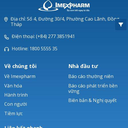
Oxacillin®
Piperacillin
Địa chỉ: Số 4, Đường 30/4, Phường Cao Lãnh, Đồng
Tháp
Ticarlinat®
Điện thoại: (+84) 277 3851941
Zobacta®
Hotline: 1800 5555 35
Bacsulfo®
Về chúng tôi
Nhà đầu tư
Về Imexpharm
Báo cáo thường niên
Văn hóa
Báo cáo phát triển bền
vững
Hành trình
Biên bản & Nghị quyết
Con người
Tiềm lực
Liên kết nhanh