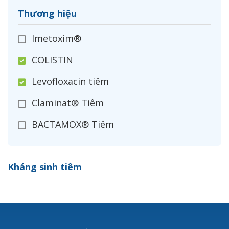
Thương hiệu
Imetoxim®
COLISTIN
Levofloxacin tiêm
Claminat® Tiêm
BACTAMOX® Tiêm
Cefoxitin®
Kháng sinh tiêm
Ceftizoxim®
Cloxacillin®
Nerusyn®