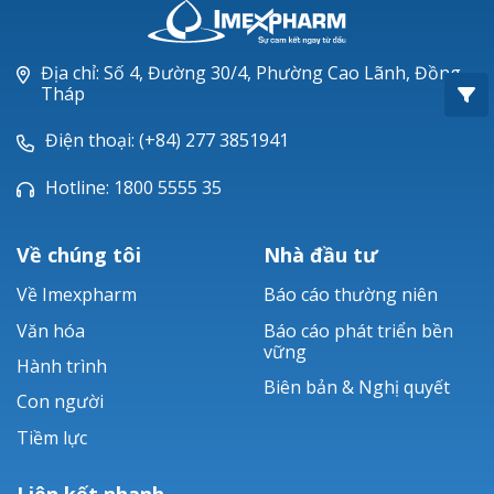
Oxacillin®
Piperacillin
Địa chỉ: Số 4, Đường 30/4, Phường Cao Lãnh, Đồng
Tháp
Ticarlinat®
Điện thoại: (+84) 277 3851941
Zobacta®
Hotline: 1800 5555 35
Bacsulfo®
Về chúng tôi
Nhà đầu tư
Về Imexpharm
Báo cáo thường niên
Văn hóa
Báo cáo phát triển bền
vững
Hành trình
Biên bản & Nghị quyết
Con người
Tiềm lực
Liên kết nhanh