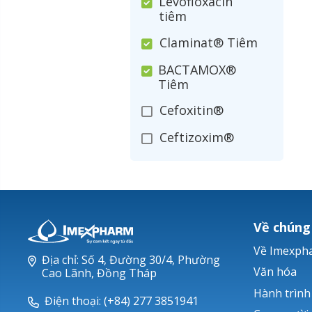
Levofloxacin
tiêm
Claminat® Tiêm
BACTAMOX®
Tiêm
Cefoxitin®
Ceftizoxim®
Cloxacillin®
Nerusyn®
Oxacillin®
Về chúng
Piperacillin
Về Imexph
Địa chỉ: Số 4, Đường 30/4, Phường
Ticarlinat®
Văn hóa
Cao Lãnh, Đồng Tháp
Hành trình
Zobacta®
Điện thoại: (+84) 277 3851941