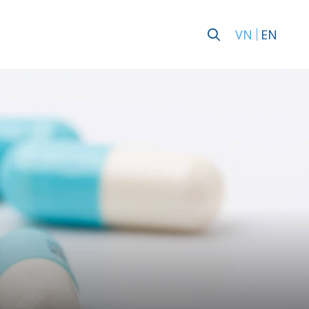
VN
EN