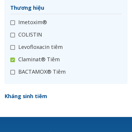
Thương hiệu
Imetoxim®
COLISTIN
Levofloxacin tiêm
Claminat® Tiêm
BACTAMOX® Tiêm
Cefoxitin®
Kháng sinh tiêm
Ceftizoxim®
Cloxacillin®
Nerusyn®