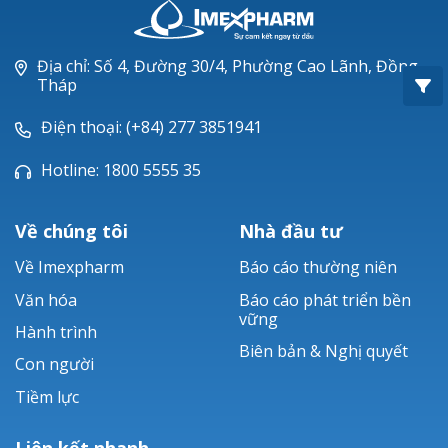
Oxacillin®
Piperacillin
Địa chỉ: Số 4, Đường 30/4, Phường Cao Lãnh, Đồng
Tháp
Ticarlinat®
Điện thoại: (+84) 277 3851941
Zobacta®
Hotline: 1800 5555 35
Bacsulfo®
Về chúng tôi
Nhà đầu tư
Về Imexpharm
Báo cáo thường niên
Văn hóa
Báo cáo phát triển bền
vững
Hành trình
Biên bản & Nghị quyết
Con người
Tiềm lực
Liên kết nhanh