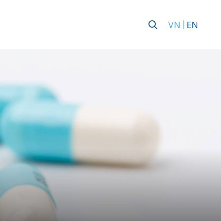
VN
EN