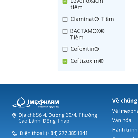
Levofloxacin
tiêm
Claminat® Tiêm
BACTAMOX®
Tiêm
Cefoxitin®
Ceftizoxim®
Cloxacillin®
Nerusyn®
Oxacillin®
Về chúng
Piperacillin
Về Imexph
Địa chỉ: Số 4, Đường 30/4, Phường
Ticarlinat®
Văn hóa
Cao Lãnh, Đồng Tháp
Hành trình
Zobacta®
Điện thoại: (+84) 277 3851941