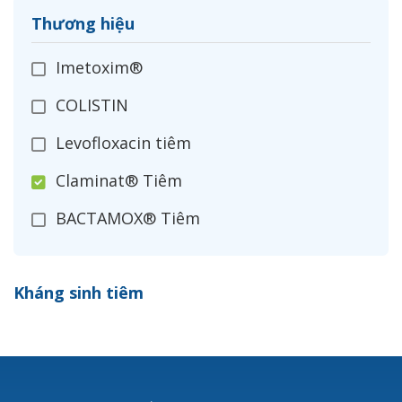
Thương hiệu
Imetoxim®
COLISTIN
Levofloxacin tiêm
Claminat® Tiêm
BACTAMOX® Tiêm
Cefoxitin®
Kháng sinh tiêm
Ceftizoxim®
Cloxacillin®
Nerusyn®