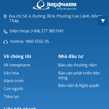
Oxacillin®
Piperacillin
Địa chỉ: Số 4, Đường 30/4, Phường Cao Lãnh, Đồng
Tháp
Ticarlinat®
Điện thoại: (+84) 277 3851941
Zobacta®
Hotline: 1800 5555 35
Bacsulfo®
Về chúng tôi
Nhà đầu tư
Về Imexpharm
Báo cáo thường niên
Văn hóa
Báo cáo phát triển bền
vững
Hành trình
Biên bản & Nghị quyết
Con người
Tiềm lực
Liên kết nhanh