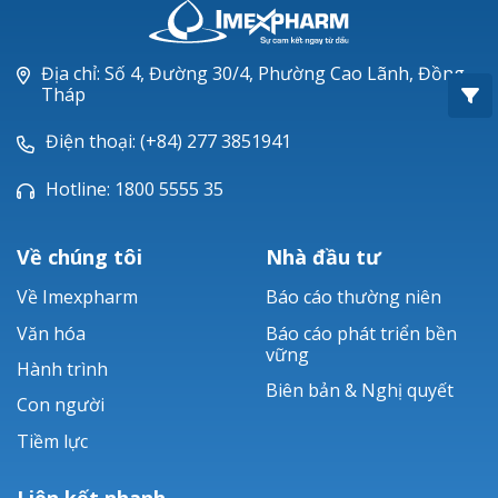
Oxacillin®
Piperacillin
Địa chỉ: Số 4, Đường 30/4, Phường Cao Lãnh, Đồng
Tháp
Ticarlinat®
Điện thoại: (+84) 277 3851941
Zobacta®
Hotline: 1800 5555 35
Bacsulfo®
Về chúng tôi
Nhà đầu tư
Về Imexpharm
Báo cáo thường niên
Văn hóa
Báo cáo phát triển bền
vững
Hành trình
Biên bản & Nghị quyết
Con người
Tiềm lực
Liên kết nhanh