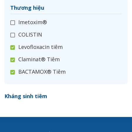
Thương hiệu
Imetoxim®
COLISTIN
Levofloxacin tiêm
Claminat® Tiêm
BACTAMOX® Tiêm
Cefoxitin®
Kháng sinh tiêm
Ceftizoxim®
Cloxacillin®
Nerusyn®