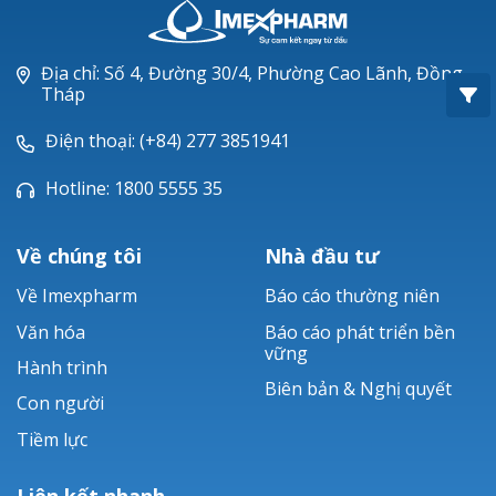
Oxacillin®
Piperacillin
Địa chỉ: Số 4, Đường 30/4, Phường Cao Lãnh, Đồng
Tháp
Ticarlinat®
Điện thoại: (+84) 277 3851941
Zobacta®
Hotline: 1800 5555 35
Bacsulfo®
Về chúng tôi
Nhà đầu tư
Về Imexpharm
Báo cáo thường niên
Văn hóa
Báo cáo phát triển bền
vững
Hành trình
Biên bản & Nghị quyết
Con người
Tiềm lực
Liên kết nhanh