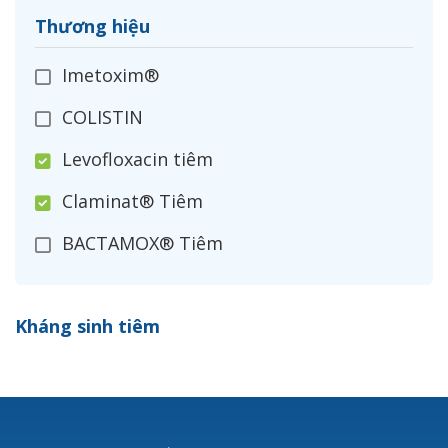
Thương hiệu
Imetoxim®
COLISTIN
Levofloxacin tiêm
Claminat® Tiêm
BACTAMOX® Tiêm
Cefoxitin®
Kháng sinh tiêm
Ceftizoxim®
Cloxacillin®
Nerusyn®