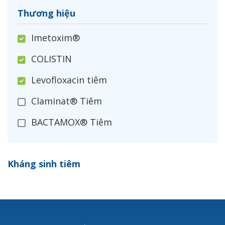
Thương hiệu
Imetoxim®
COLISTIN
Levofloxacin tiêm
Claminat® Tiêm
BACTAMOX® Tiêm
Cefoxitin®
Kháng sinh tiêm
Ceftizoxim®
Cloxacillin®
Nerusyn®