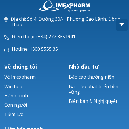
Oxacillin®
Piperacillin
Địa chỉ: Số 4, Đường 30/4, Phường Cao Lãnh, Đồng
Tháp
Ticarlinat®
Điện thoại: (+84) 277 3851941
Zobacta®
Hotline: 1800 5555 35
Bacsulfo®
Về chúng tôi
Nhà đầu tư
Về Imexpharm
Báo cáo thường niên
Văn hóa
Báo cáo phát triển bền
vững
Hành trình
Biên bản & Nghị quyết
Con người
Tiềm lực
Liên kết nhanh