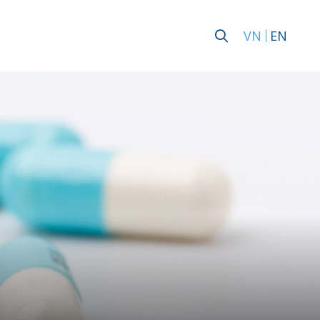
VN
EN