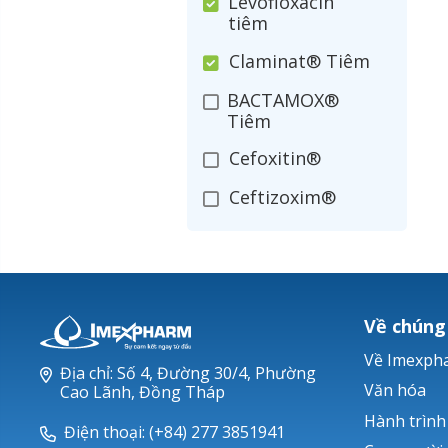
Levofloxacin
tiêm
Claminat® Tiêm
BACTAMOX®
Tiêm
Cefoxitin®
Ceftizoxim®
Cloxacillin®
Nerusyn®
Oxacillin®
Về chúng
Piperacillin
Về Imexph
Địa chỉ: Số 4, Đường 30/4, Phường
Ticarlinat®
Văn hóa
Cao Lãnh, Đồng Tháp
Hành trình
Zobacta®
Điện thoại: (+84) 277 3851941