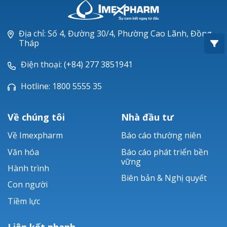
Oxacillin®
Piperacillin
Địa chỉ: Số 4, Đường 30/4, Phường Cao Lãnh, Đồng
Tháp
Ticarlinat®
Điện thoại: (+84) 277 3851941
Zobacta®
Hotline: 1800 5555 35
Bacsulfo®
Về chúng tôi
Nhà đầu tư
Về Imexpharm
Báo cáo thường niên
Văn hóa
Báo cáo phát triển bền
vững
Hành trình
Biên bản & Nghị quyết
Con người
Tiềm lực
Liên kết nhanh