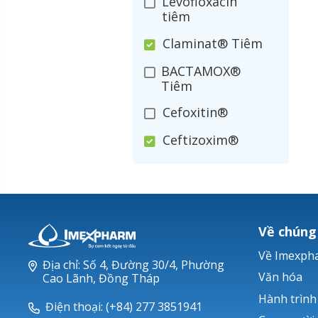
Levofloxacin
tiêm
Claminat® Tiêm
BACTAMOX®
Tiêm
Cefoxitin®
Ceftizoxim®
Cloxacillin®
Nerusyn®
Oxacillin®
Về chúng
Piperacillin
Về Imexph
Địa chỉ: Số 4, Đường 30/4, Phường
Ticarlinat®
Văn hóa
Cao Lãnh, Đồng Tháp
Hành trình
Zobacta®
Điện thoại: (+84) 277 3851941