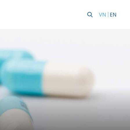
VN
EN