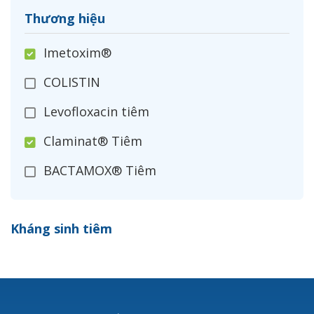
Thương hiệu
Imetoxim®
COLISTIN
Levofloxacin tiêm
Claminat® Tiêm
BACTAMOX® Tiêm
Cefoxitin®
Kháng sinh tiêm
Ceftizoxim®
Cloxacillin®
Nerusyn®