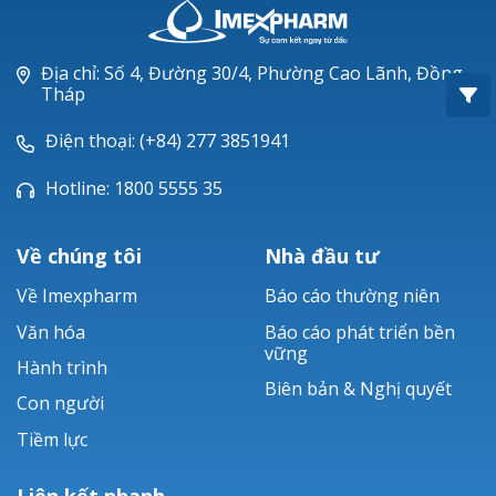
Oxacillin®
Piperacillin
Địa chỉ: Số 4, Đường 30/4, Phường Cao Lãnh, Đồng
Tháp
Ticarlinat®
Điện thoại: (+84) 277 3851941
Zobacta®
Hotline: 1800 5555 35
Bacsulfo®
Về chúng tôi
Nhà đầu tư
Về Imexpharm
Báo cáo thường niên
Văn hóa
Báo cáo phát triển bền
vững
Hành trình
Biên bản & Nghị quyết
Con người
Tiềm lực
Liên kết nhanh