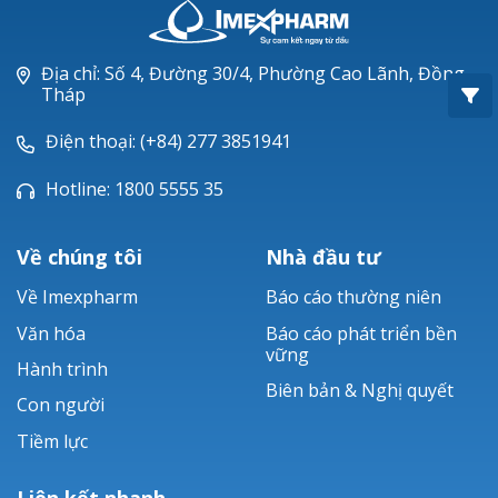
Oxacillin®
Piperacillin
Địa chỉ: Số 4, Đường 30/4, Phường Cao Lãnh, Đồng
Tháp
Ticarlinat®
Điện thoại: (+84) 277 3851941
Zobacta®
Hotline: 1800 5555 35
Bacsulfo®
Về chúng tôi
Nhà đầu tư
Về Imexpharm
Báo cáo thường niên
Văn hóa
Báo cáo phát triển bền
vững
Hành trình
Biên bản & Nghị quyết
Con người
Tiềm lực
Liên kết nhanh