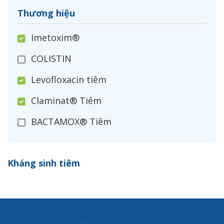
Thương hiệu
Imetoxim®
COLISTIN
Levofloxacin tiêm
Claminat® Tiêm
BACTAMOX® Tiêm
Cefoxitin®
Kháng sinh tiêm
Ceftizoxim®
Cloxacillin®
Nerusyn®