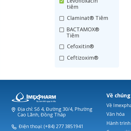
Levofloxacin
tiêm
Claminat® Tiêm
BACTAMOX®
Tiêm
Cefoxitin®
Ceftizoxim®
Cloxacillin®
Nerusyn®
Oxacillin®
Về chúng
Piperacillin
Về Imexph
Địa chỉ: Số 4, Đường 30/4, Phường
Ticarlinat®
Văn hóa
Cao Lãnh, Đồng Tháp
Hành trình
Zobacta®
Điện thoại: (+84) 277 3851941