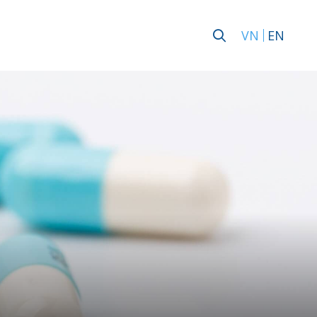
VN
EN