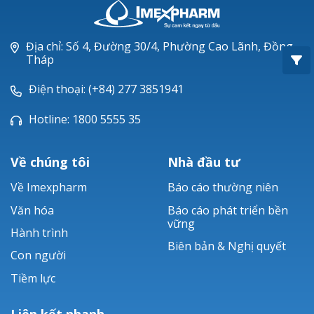
Oxacillin®
Piperacillin
Địa chỉ: Số 4, Đường 30/4, Phường Cao Lãnh, Đồng
Tháp
Ticarlinat®
Điện thoại: (+84) 277 3851941
Zobacta®
Hotline: 1800 5555 35
Bacsulfo®
Về chúng tôi
Nhà đầu tư
Về Imexpharm
Báo cáo thường niên
Văn hóa
Báo cáo phát triển bền
vững
Hành trình
Biên bản & Nghị quyết
Con người
Tiềm lực
Liên kết nhanh