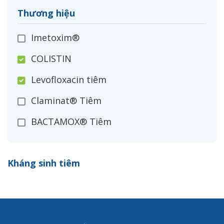
Thương hiệu
Imetoxim®
COLISTIN
Levofloxacin tiêm
Claminat® Tiêm
BACTAMOX® Tiêm
Cefoxitin®
Kháng sinh tiêm
Ceftizoxim®
Cloxacillin®
Nerusyn®