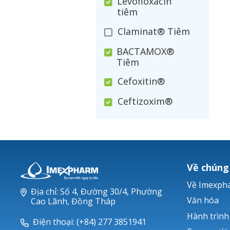
Levofloxacin
tiêm
Claminat® Tiêm
BACTAMOX®
Tiêm
Cefoxitin®
Ceftizoxim®
Cloxacillin®
Nerusyn®
Oxacillin®
Về chúng
Piperacillin
Về Imexph
Địa chỉ: Số 4, Đường 30/4, Phường
Ticarlinat®
Văn hóa
Cao Lãnh, Đồng Tháp
Hành trình
Zobacta®
Điện thoại: (+84) 277 3851941