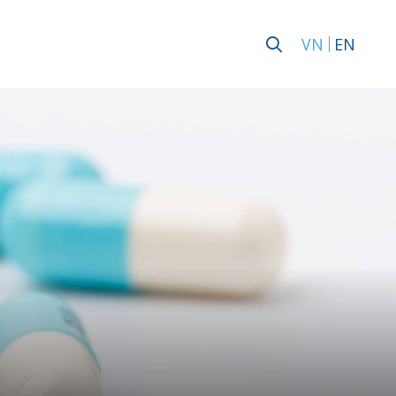
VN
EN