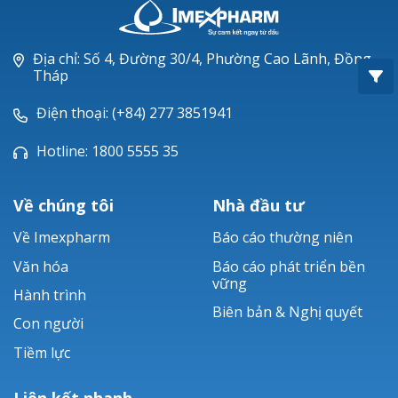
Oxacillin®
Piperacillin
Địa chỉ: Số 4, Đường 30/4, Phường Cao Lãnh, Đồng
Tháp
Ticarlinat®
Điện thoại: (+84) 277 3851941
Zobacta®
Hotline: 1800 5555 35
Bacsulfo®
Về chúng tôi
Nhà đầu tư
Về Imexpharm
Báo cáo thường niên
Văn hóa
Báo cáo phát triển bền
vững
Hành trình
Biên bản & Nghị quyết
Con người
Tiềm lực
Liên kết nhanh