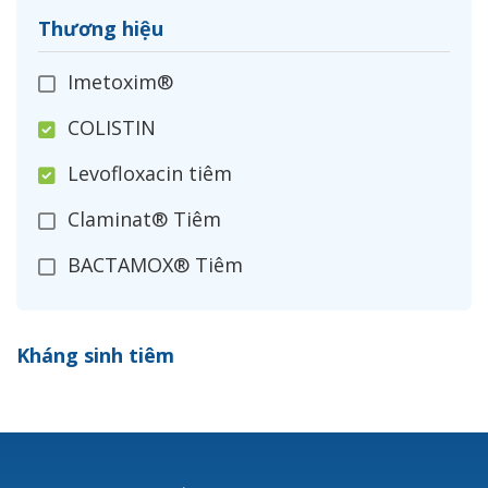
Thương hiệu
Imetoxim®
COLISTIN
Levofloxacin tiêm
Claminat® Tiêm
BACTAMOX® Tiêm
Cefoxitin®
Kháng sinh tiêm
Ceftizoxim®
Cloxacillin®
Nerusyn®