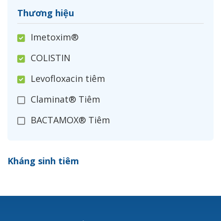
Thương hiệu
Imetoxim®
COLISTIN
Levofloxacin tiêm
Claminat® Tiêm
BACTAMOX® Tiêm
Cefoxitin®
Kháng sinh tiêm
Ceftizoxim®
Cloxacillin®
Nerusyn®