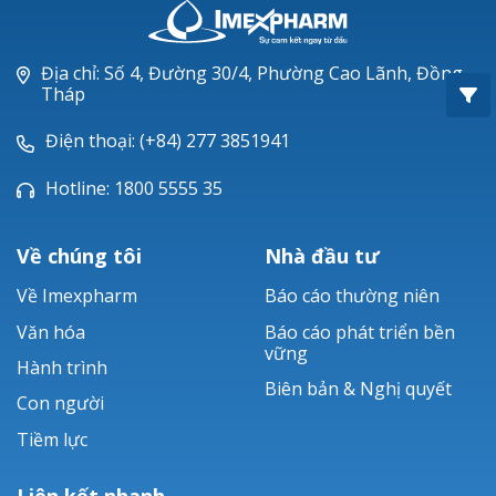
Oxacillin®
Piperacillin
Địa chỉ: Số 4, Đường 30/4, Phường Cao Lãnh, Đồng
Tháp
Ticarlinat®
Điện thoại: (+84) 277 3851941
Zobacta®
Hotline: 1800 5555 35
Bacsulfo®
Về chúng tôi
Nhà đầu tư
Về Imexpharm
Báo cáo thường niên
Văn hóa
Báo cáo phát triển bền
vững
Hành trình
Biên bản & Nghị quyết
Con người
Tiềm lực
Liên kết nhanh