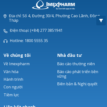
Oxacillin®
Piperacillin
Địa chỉ: Số 4, Đường 30/4, Phường Cao Lãnh, Đồng
Tháp
Ticarlinat®
Điện thoại: (+84) 277 3851941
Zobacta®
Hotline: 1800 5555 35
Bacsulfo®
Về chúng tôi
Nhà đầu tư
Về Imexpharm
Báo cáo thường niên
Văn hóa
Báo cáo phát triển bền
vững
Hành trình
Biên bản & Nghị quyết
Con người
Tiềm lực
Liên kết nhanh