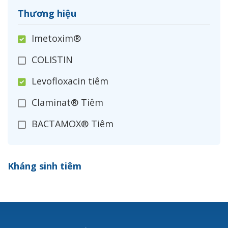
Thương hiệu
Imetoxim®
COLISTIN
Levofloxacin tiêm
Claminat® Tiêm
BACTAMOX® Tiêm
Cefoxitin®
Kháng sinh tiêm
Ceftizoxim®
Cloxacillin®
Nerusyn®