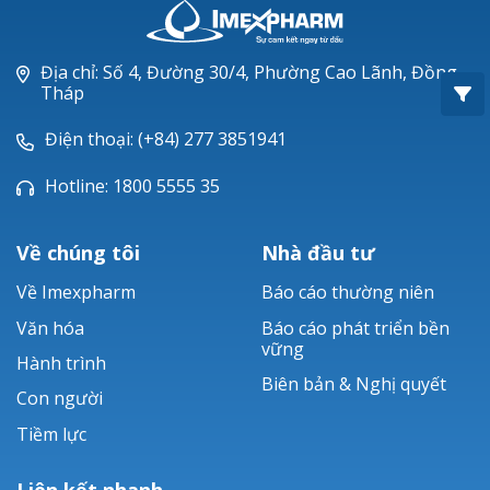
Oxacillin®
Piperacillin
Địa chỉ: Số 4, Đường 30/4, Phường Cao Lãnh, Đồng
Tháp
Ticarlinat®
Điện thoại: (+84) 277 3851941
Zobacta®
Hotline: 1800 5555 35
Bacsulfo®
Về chúng tôi
Nhà đầu tư
Về Imexpharm
Báo cáo thường niên
Văn hóa
Báo cáo phát triển bền
vững
Hành trình
Biên bản & Nghị quyết
Con người
Tiềm lực
Liên kết nhanh