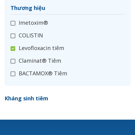
Thương hiệu
Imetoxim®
COLISTIN
Levofloxacin tiêm
Claminat® Tiêm
BACTAMOX® Tiêm
Cefoxitin®
Kháng sinh tiêm
Ceftizoxim®
Cloxacillin®
Nerusyn®