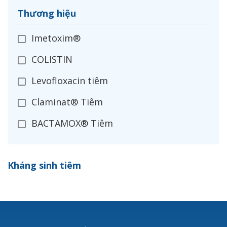
Thương hiệu
Imetoxim®
COLISTIN
Levofloxacin tiêm
Claminat® Tiêm
BACTAMOX® Tiêm
Cefoxitin®
Kháng sinh tiêm
Ceftizoxim®
Cloxacillin®
Nerusyn®