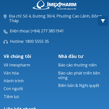
Oxacillin®
Piperacillin
Địa chỉ: Số 4, Đường 30/4, Phường Cao Lãnh, Đồng
Tháp
Ticarlinat®
Điện thoại: (+84) 277 3851941
Zobacta®
Hotline: 1800 5555 35
Bacsulfo®
Về chúng tôi
Nhà đầu tư
Về Imexpharm
Báo cáo thường niên
Văn hóa
Báo cáo phát triển bền
vững
Hành trình
Biên bản & Nghị quyết
Con người
Tiềm lực
Liên kết nhanh