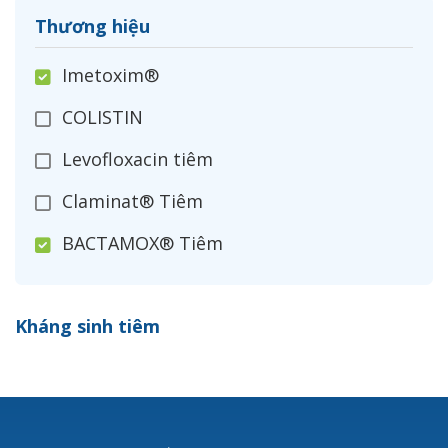
Thương hiệu
Imetoxim®
COLISTIN
Levofloxacin tiêm
Claminat® Tiêm
BACTAMOX® Tiêm
Cefoxitin®
Kháng sinh tiêm
Ceftizoxim®
Cloxacillin®
Nerusyn®