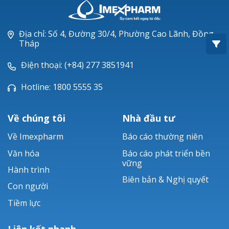
Oxacillin®
Piperacillin
Địa chỉ: Số 4, Đường 30/4, Phường Cao Lãnh, Đồng
Tháp
Ticarlinat®
Điện thoại: (+84) 277 3851941
Zobacta®
Hotline: 1800 5555 35
Bacsulfo®
Về chúng tôi
Nhà đầu tư
Về Imexpharm
Báo cáo thường niên
Văn hóa
Báo cáo phát triển bền
vững
Hành trình
Biên bản & Nghị quyết
Con người
Tiềm lực
Liên kết nhanh