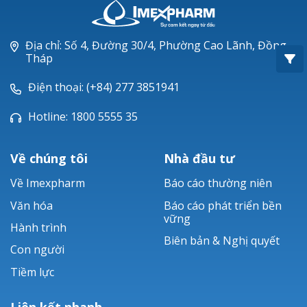
Oxacillin®
Piperacillin
Địa chỉ: Số 4, Đường 30/4, Phường Cao Lãnh, Đồng
Tháp
Ticarlinat®
Điện thoại: (+84) 277 3851941
Zobacta®
Hotline: 1800 5555 35
Bacsulfo®
Về chúng tôi
Nhà đầu tư
Về Imexpharm
Báo cáo thường niên
Văn hóa
Báo cáo phát triển bền
vững
Hành trình
Biên bản & Nghị quyết
Con người
Tiềm lực
Liên kết nhanh