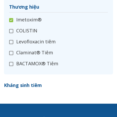
Thương hiệu
Imetoxim®
COLISTIN
Levofloxacin tiêm
Claminat® Tiêm
BACTAMOX® Tiêm
Cefoxitin®
Kháng sinh tiêm
Ceftizoxim®
Cloxacillin®
Nerusyn®